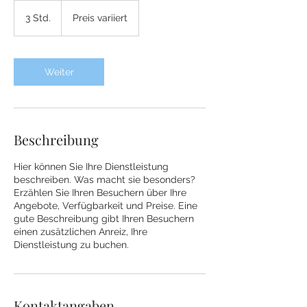
Preis
variiert
3 Std.
3
Preis variiert
S
t
d
.
Weiter
Beschreibung
Hier können Sie Ihre Dienstleistung
beschreiben. Was macht sie besonders?
Erzählen Sie Ihren Besuchern über Ihre
Angebote, Verfügbarkeit und Preise. Eine
gute Beschreibung gibt Ihren Besuchern
einen zusätzlichen Anreiz, Ihre
Dienstleistung zu buchen.
Kontaktangaben